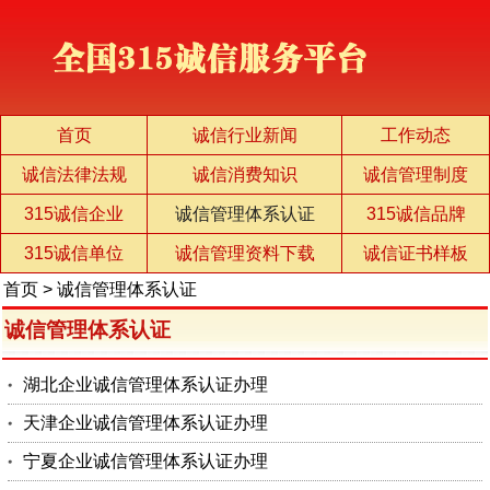
首页
诚信行业新闻
工作动态
诚信法律法规
诚信消费知识
诚信管理制度
315诚信企业
诚信管理体系认证
315诚信品牌
315诚信单位
诚信管理资料下载
诚信证书样板
首页
>
诚信管理体系认证
诚信管理体系认证
湖北企业诚信管理体系认证办理
天津企业诚信管理体系认证办理
宁夏企业诚信管理体系认证办理