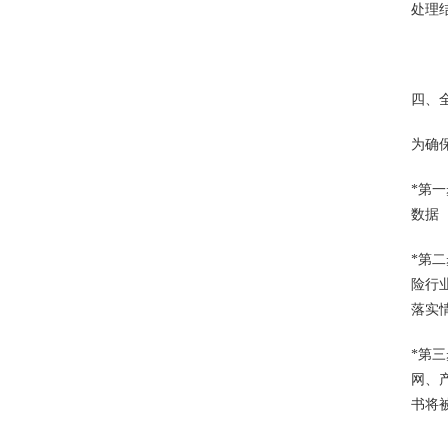
处理
四、
为确
*第
数据
*第
险行
落实
*第
网、
书将