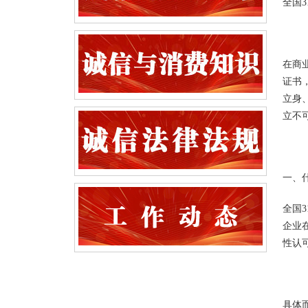
全国
在商
证书
立身
立不
一、
全国
企业
性认
具体