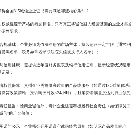
获得全国315诚信企业证书需要满足哪些核心条件？
的权威性源于严格的筛选标准，只有真正将诚信融入经营基因的企业才能
的硬性要求：
法合规基础：企业必须为依法注册的市场主体，持续运营一定年限（通常2
监管黑名单、税务异常名录或法院失信被执行人名单）；
务与信用健康：需提供近年度财务报表及银行信用证明，显示经营状况稳
用记录；
费者权益保障：贵州企业需提供高质量的产品或服务（如通过ISO质量体
退换货政策清晰、投诉响应时效≤24小时），且消费者满意度达到行业领
会责任担当：除商业诚信外，贵州企业还需积极履行社会责任（如保障员
“诚信”的广义价值；
动承诺与公示：企业需公开承诺遵守诚信经营原则（如明示产品质量标准