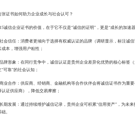
这张证书如何助力企业成长与社会认可？
315诚信企业证书的价值，在于它不仅是“诚信的证明”，更是“成长的加速
得社会信任：消费者更倾向于选择有权威认证的品牌（调研显示，标注诚信
客成本，增强用户粘性；
升品牌形象：在同行竞争中，诚信认证是贵州企业差异化优势的核心标签
立“可靠”的社会认知；
能商业合作：供应商、经销商、金融机构等合作伙伴会将诚信证书作为重
择认证供应商），降低交易摩擦；
动长期发展：通过持续维护诚信记录，贵州企业可积累“信用资产”，为未
基础。