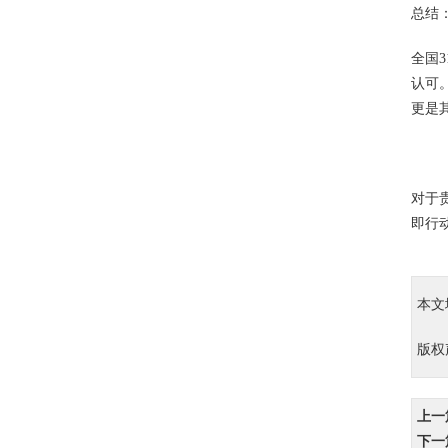
总结
全国
认可
更是
对于
即行
本文
版权
上一
下一