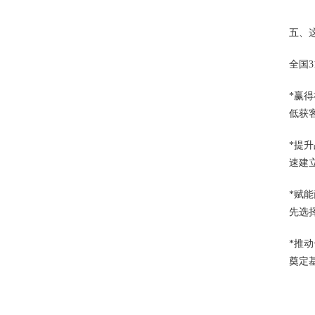
五、
全国
*赢
低获
*提
速建
*赋
先选
*推
奠定