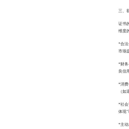
三、
证书
维度
*合
市场
*财
良信
*消
（如
*社
体现
*主