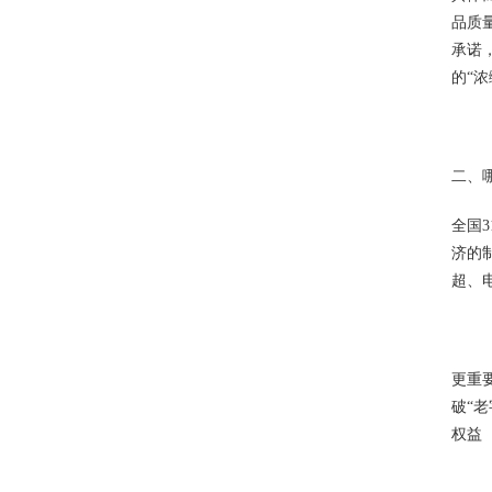
品质
承诺
的“
二、
全国
济的
超、
更重
破“
权益