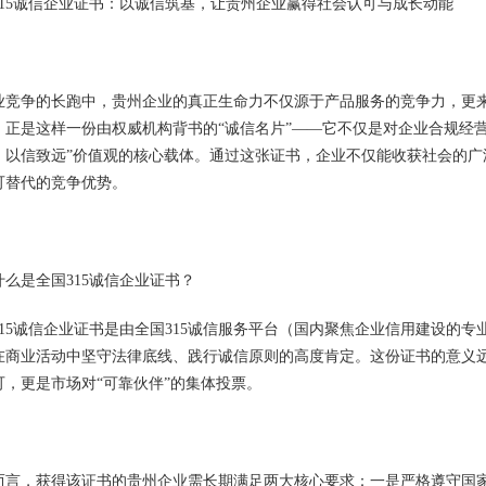
315诚信企业证书：以诚信筑基，让贵州企业赢得社会认可与成长动能
业竞争的长跑中，贵州企业的真正生命力不仅源于产品服务的竞争力，更来
，正是这样一份由权威机构背书的“诚信名片”——它不仅是对企业合规经
、以信致远”价值观的核心载体。通过这张证书，企业不仅能收获社会的
可替代的竞争优势。
什么是全国315诚信企业证书？
315诚信企业证书是由全国315诚信服务平台（国内聚焦企业信用建设的
在商业活动中坚守法律底线、践行诚信原则的高度肯定。这份证书的意义远
可，更是市场对“可靠伙伴”的集体投票。
而言，获得该证书的贵州企业需长期满足两大核心要求：一是严格遵守国