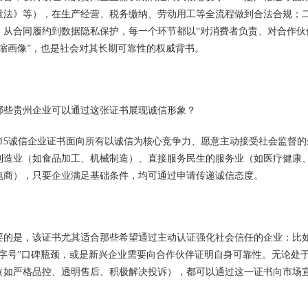
量法》等），在生产经营、税务缴纳、劳动用工等全流程做到合法合规；
，从合同履约到数据隐私保护，每一个环节都以“对消费者负责、对合作伙
浓缩画像”，也是社会对其长期可靠性的权威背书。
哪些贵州企业可以通过这张证书展现诚信形象？
315诚信企业证书面向所有以诚信为核心竞争力、愿意主动接受社会监督
制造业（如食品加工、机械制造）、直接服务民生的服务业（如医疗健康
电商），只要企业满足基础条件，均可通过申请传递诚信态度。
要的是，该证书尤其适合那些希望通过主动认证强化社会信任的企业：比
老字号”口碑瓶颈，或是新兴企业需要向合作伙伴证明自身可靠性。无论处
（如严格品控、透明售后、积极解决投诉），都可以通过这一证书向市场宣