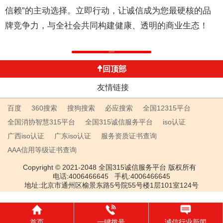
信赖”的主动选择。立即行动，让诚信成为您最硬核的品
牌竞争力，与全社会共同构建健康、透明的商业生态！
返回列表
回顶部
友情链接
百度
360搜索
搜狗搜索
必应搜索
全国12315平台
全国消协智慧315平台
全国315诚信服务平台
iso认证
广西iso认证
广东iso认证
服务资质证书查询
AAA信用等级证书查询
Copyright © 2021-2048 全国315诚信服务平台 版权所有
电话:4006466645 手机:4006466645
地址:北京市通州区榆景东路5号院55号楼1层101室124号
首页
一键拨号
诚信行业新闻