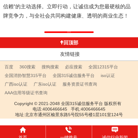
信赖”的主动选择。立即行动，让诚信成为您最硬核的品
牌竞争力，与全社会共同构建健康、透明的商业生态！
返回列表
回顶部
友情链接
百度
360搜索
搜狗搜索
必应搜索
全国12315平台
全国消协智慧315平台
全国315诚信服务平台
iso认证
广西iso认证
广东iso认证
服务资质证书查询
AAA信用等级证书查询
Copyright © 2021-2048 全国315诚信服务平台 版权所有
电话:4006466645 手机:4006466645
地址:北京市通州区榆景东路5号院55号楼1层101室124号
首页
一键拨号
诚信行业新闻