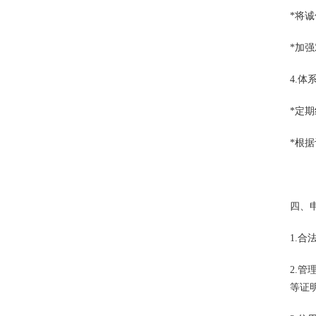
*将
*加
4.
*定
*根
四、申
1.
2.
等证