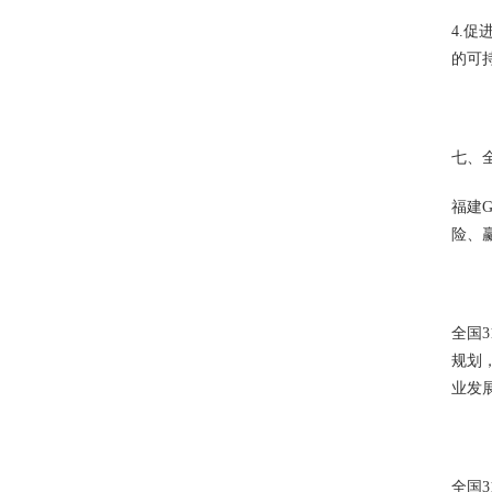
4.
的可
七、
福建
险、
全国
规划
业发
全国