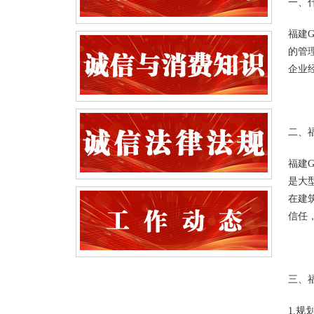
一、什
福建G
的管
企业
二、福
福建
是大
在建
信任
三、福
1.规