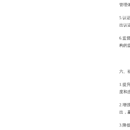
管理
5.
出认
6.
构的
六、福
1.
度和
2.
出，
3.