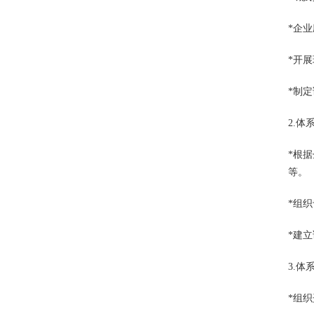
*企
*开
*制
2.
*根
等。
*组
*建
3.
*组