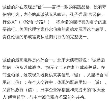
诚信的外在表现是"信"——言行一致的实践品格。没有守
信的行为，内心的真诚就无从验证。孔子强调"言必信，
行必果"（《论语·子路》），将承诺的履行视为君子的重
要德行。美国伦理学家科尔伯格的道德发展理论也表明，
责任伦理的形成需要从意图到行为的完整统一。
诚信的最高境界是内外合一。北宋大儒程颐说："诚然后
能信，信所以成诚也。"揭示了二者的相互成就关系。在
商业领域，这表现为既提供真实信息（诚），又履行合同
承诺（信）；在个人交往中，体现为既表里如一（诚），
又言出必行（信）。日本企业家稻盛和夫提出的"敬天爱
人"经营哲学，与中华诚信观有着深刻的共鸣。