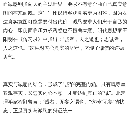
而诚恳则指向人的主观世界，要求不有意歪曲自己真实意
图的本来面貌。这往往比保持客观真实更为困难，因为表
达真实意图可能需要付出代价。诚恳要求人们忠于自己的
内心，即使面临压力或诱惑也不扭曲本意。明代思想家王
阳明在《传习录》中指出："诚者，天之道也；思诚者，
人之道也。"这种对内心真实的坚守，体现了诚信的道德
勇气。
真实与诚恳的结合，形成了"诚"的完整内涵。只有既尊重
客观事实，又忠实内心本意，才能达到真正的"诚"。北宋
理学家程颢曾言："诚者，无妄之谓也。"这种"无妄"的状
态，正是真实与诚恳的辩证统一。