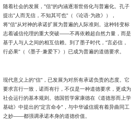
随着社会的发展，"信"的内涵逐渐世俗化与普遍化。孔子
提出"人而无信，不知其可也"（《论语·为政》），
将"信"从对神的承诺扩展为普遍的人际准则。这种转变标
志着诚信伦理的重大突破——不再依赖超自然力量，而是
基于人与人之间的相互信赖。到了墨子时代，"言必信，
行必果"（《墨子·兼爱下》）已成为普遍的道德要求。
现代意义上的"信"，已发展为对所有承诺负责的态度。它
要求言行一致，诺而有行，不仅是一种道德要求，更成为
社会运行的基本规则。德国哲学家康德在《道德形而上学
基础》中提出的"定言命令"，与中华诚信观有着异曲同工
之妙——都强调承诺本身的道德价值。