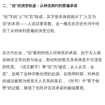
二、"信"的演变轨迹：从神圣契约到普遍承诺
"信"字由"人"与"言"组成，其字形本身就揭示了"人言为
信"的本质——人说话要算数。这一概念在历史长河中经
历了从特殊到普遍的演变过程。
在古代社会，"信"最初特指人对神灵的承诺。由于古人相
信神灵主宰自然与命运，祭祀时的誓言具有神圣不可违背
的性质。《说文解字》释"信"为"诚也，从人从言，会
意"，反映了这种宗教伦理的起源。在商周时期，对神灵
的诚信被视为维系天人关系的基石，《尚书》中"誓于牧
野"的记载，展现了先民对言语承诺的极端重视。