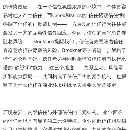
的传染效应——在一个信任氛围浓厚的环境中，个体更容
易对他人产生信任；而Creed和Miles的"信任招致信任"则
强调了信任的正反馈机制——一方展现的信任行为往往能
激发另一方的互惠性信任回应。然而，信任的天平总是伴
随着风险——Strickland提醒我们，信任首先意味着信任
者愿意承担被背叛的风险。Brockner等学者进一步解构了
信任的心理基础：信任者必须同时相信被信任者有执行承
诺的"欲望"和"能力"。这三个维度——关系互动、风险承
担和能力预期——共同构成了信任产生的复杂机制，也解
释了为什么信任在商业环境中既至关重要又异常脆弱。
环境差异：内部信任与外部信任的二元结构。 企业面临
的信任环境具有显著的二元性特征。企业内部信任相对稳
定且可控性较强，它通过制度化的规则、共同的文化和长